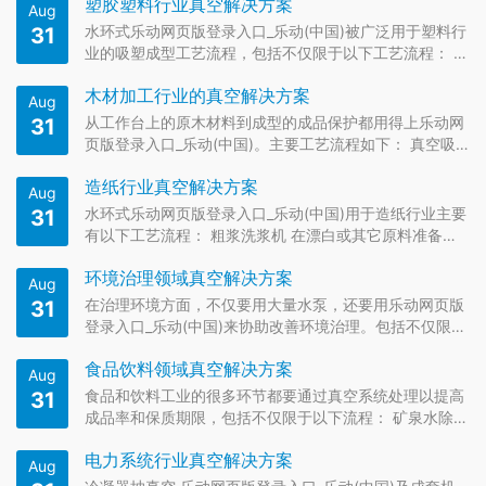
塑胶塑料行业真空解决方案
Aug
水环式乐动网页版登录入口_乐动(中国)被广泛用于塑料行
31
业的吸塑成型工艺流程，包括不仅限于以下工艺流程： 挤
出机除气 塑料加工过程中，热塑型塑料在挤出机内熔化，
木材加工行业的真空解决方案
并在挤压器螺纹部分进行除气处理。
Aug
从工作台上的原木材料到成型的成品保护都用得上乐动网
31
页版登录入口_乐动(中国)。主要工艺流程如下： 真空吸
附固定 加工过程中需要对木材进行固定，如果用机械方式
造纸行业真空解决方案
进行固定可能会影响正常加工甚至损伤
Aug
水环式乐动网页版登录入口_乐动(中国)用于造纸行业主要
31
有以下工艺流程： 粗浆洗浆机 在漂白或其它原料准备工
作之前，粗浆洗浆机从造纸原料中去除纸浆化学物质俗称
环境治理领域真空解决方案
黑液。粗浆洗浆机为典型的水平转鼓过
Aug
在治理环境方面，不仅要用大量水泵，还要用乐动网页版
31
登录入口_乐动(中国)来协助改善环境治理。包括不仅限于
以下流程： 疏通管网 水环式乐动网页版登录入口_乐动(中
食品饮料领域真空解决方案
国)可以用来产生负压以输送下水道管网系统。 真空回收
Aug
使用水
食品和饮料工业的很多环节都要通过真空系统处理以提高
31
成品率和保质期限，包括不仅限于以下流程： 矿泉水除气
自然的矿泉水含有碳酸、矿物质和铁。如果接触到空气，
电力系统行业真空解决方案
溶解在水中
Aug