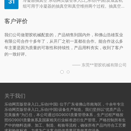
冷凝器抽真空 乐动网页版登录入口_乐动(中国)及成套机
31
组可用于冷凝器的抽真空和真空维持两个过程。抽真空阶
段，在冷凝器内尚未引入蒸汽时的初始抽真空，抽出冷凝
器内的空气和其它不凝结气体;真空维持
客户评价
我们公司做塑胶机械配套的，产品销售到国内外，和佛山浩雄泵业
有限公司合作十多年了，从开厂之初一直都在合作。能合作这么多
年主要是因为质量的可靠性和持续性，产品用料夯实，收到了客户
的一致好评。
—— 东莞**塑胶机械有限公司
关于我们
乐动网页版登录入口_乐动(中国) 位于广东省佛山市南海区，十余年专注
乐动网页版登录入口_乐动(中国)设备生产制造。我们坚持以“优质产品，
完美服务”为己任，本公司通过ISO9001质量管理体系，生产过程严格按
照ISO9001质量体系及国家相关行业标准进行生产管理。严格控制所有生
产中的物料选择、加工、制造、检验等流程，确保所有产品均符合工艺要
求和验收标准。力求为广大客户提供质量可靠的真空设备。