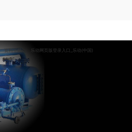
资料下载
乐动网页版登录入口_乐动(中国)