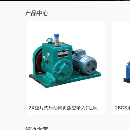
产品中心
2X旋片式乐动网页版登录入口_乐动(中国)
解决方案