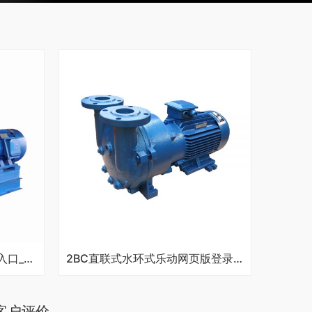
2BE1水环式乐动网页版登录入口_乐动(中国)
2BC直联式水环式乐动网页版登录入口_乐动(中国)
客户评价