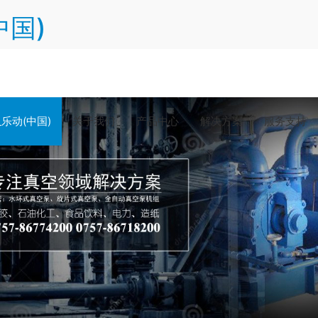
中国)
乐动(中国)
关于我们
产品中心
解决方案
服务支持