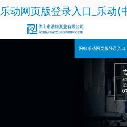
乐动网页版登录入口_乐动(
网站乐动网页版登录入口_