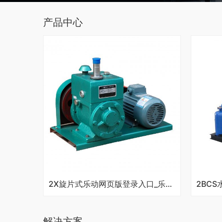
产品中心
2X旋片式乐动网页版登录入口_乐动(中国)
解决方案