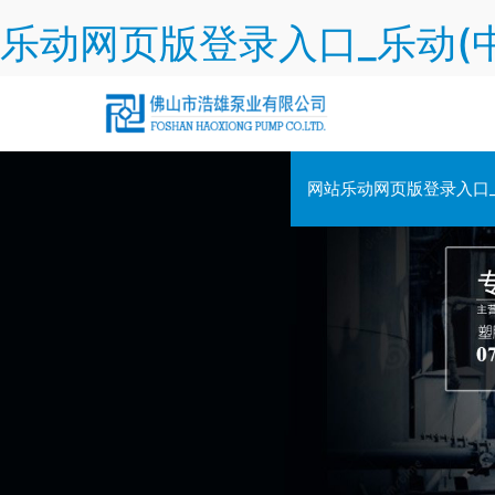
乐动网页版登录入口_乐动(
网站乐动网页版登录入口_