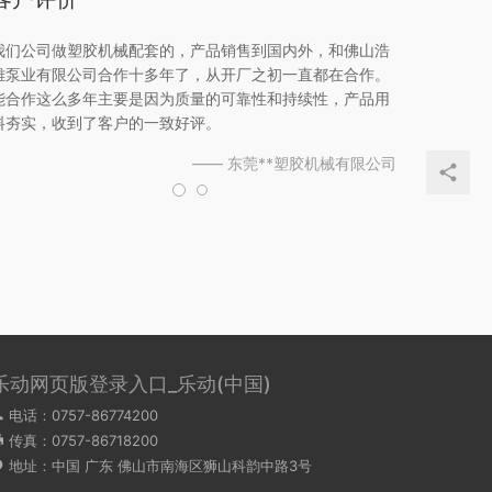
我们公司做塑胶机械配套的，产品销售到国内外，和佛山浩
雄泵业有限公司合作十多年了，从开厂之初一直都在合作。
能合作这么多年主要是因为质量的可靠性和持续性，产品用
料夯实，收到了客户的一致好评。
—— 东莞**塑胶机械有限公司
乐动网页版登录入口_乐动(中国)
电话：0757-86774200
传真：0757-86718200
地址：中国 广东 佛山市南海区狮山科韵中路3号