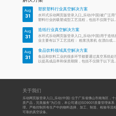
塑胶塑料行业真空解决方案
Aug
水环式乐动网页版登录入口_乐动(中国)被广泛用
31
塑料行业的吸塑成型工艺流程，包括不仅限于以
工艺流程： 挤出机除气 塑料加工过程中，热塑
塑料在挤出机内熔化，并在挤压器螺纹部分进行
造纸行业真空解决方案
Aug
气处理。
水环式乐动网页版登录入口_乐动(中国)用于造纸
31
业主要有以下工艺流程： 粗浆洗浆机 在漂白或
它原料准备工作之前，粗浆洗浆机从造纸原料中
除纸浆化学物质俗称黑液。粗浆洗浆机为典型的
食品饮料领域真空解决方案
Aug
平转鼓过
食品和饮料工业的很多环节都要通过真空系统处
31
以提高成品率和保质期限，包括不仅限于以下流
程： 矿泉水除气 自然的矿泉水含有碳酸、矿物
和铁。如果接触到空气，溶解在水中
关于我们
乐动网页版登录入口_乐动(中国) 位于广东省佛山市南海区，十
质产品，完美服务”为己任，本公司通过ISO9001质量管理体
理。严格控制所有生产中的物料选择、加工、制造、检验等流
可靠的真空设备。