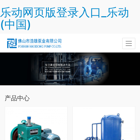
乐动网页版登录入口_乐动
(中国)
产品中心