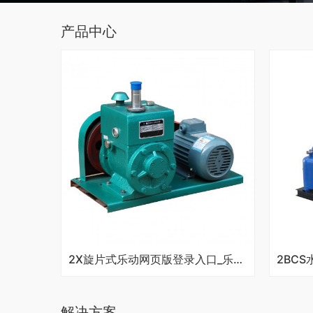
产品中心
2X旋片式乐动网页版登录入口_乐动(中国)
解决方案