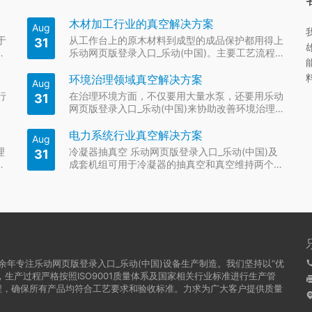
木材加工行业的真空解决方案
Aug
于
从工作台上的原木材料到成型的成品保护都用得上
31
下
乐动网页版登录入口_乐动(中国)。主要工艺流程如
型
下： 真空吸附固定 加工过程中需要对木材进行固
除
定，如果用机械方式进行固定可能会影响正常加工
环境治理领域真空解决方案
Aug
甚至损伤
行
在治理环境方面，不仅要用大量水泵，还要用乐动
31
其
网页版登录入口_乐动(中国)来协助改善环境治理。
去
包括不仅限于以下流程： 疏通管网 水环式乐动网
水
页版登录入口_乐动(中国)可以用来产生负压以输送
电力系统行业真空解决方案
Aug
下水道管网系统。 真空回收 使用水
理
冷凝器抽真空 乐动网页版登录入口_乐动(中国)及
31
成套机组可用于冷凝器的抽真空和真空维持两个过
质
程。抽真空阶段，在冷凝器内尚未引入蒸汽时的初
始抽真空，抽出冷凝器内的空气和其它不凝结气
体;真空维持
余年专注乐动网页版登录入口_乐动(中国)设备生产制造。我们坚持以“优
系，生产过程严格按照ISO9001质量体系及国家相关行业标准进行生产管
程，确保所有产品均符合工艺要求和验收标准。力求为广大客户提供质量