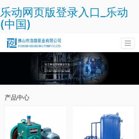
乐动网页版登录入口_乐动
(中国)
产品中心