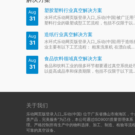
塑胶塑料行业真空解决方案
Aug
水环式乐动网页版登录入口_乐动(中国)被广泛用
31
塑料行业的吸塑成型工艺流程，包括不仅限于以
工艺流程： 挤出机除气 塑料加工过程中，热塑
塑料在挤出机内熔化，并在挤压器螺纹部分进行
造纸行业真空解决方案
Aug
气处理。
水环式乐动网页版登录入口_乐动(中国)用于造纸
31
业主要有以下工艺流程： 粗浆洗浆机 在漂白或
它原料准备工作之前，粗浆洗浆机从造纸原料中
除纸浆化学物质俗称黑液。粗浆洗浆机为典型的
食品饮料领域真空解决方案
Aug
平转鼓过
食品和饮料工业的很多环节都要通过真空系统处
31
以提高成品率和保质期限，包括不仅限于以下流
程： 矿泉水除气 自然的矿泉水含有碳酸、矿物
和铁。如果接触到空气，溶解在水中
关于我们
乐动网页版登录入口_乐动(中国) 位于广东省佛山市南海区，十
质产品，完美服务”为己任，本公司通过ISO9001质量管理体
理。严格控制所有生产中的物料选择、加工、制造、检验等流
可靠的真空设备。