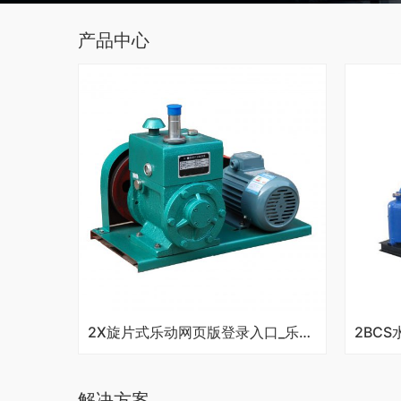
产品中心
2X旋片式乐动网页版登录入口_乐动(中国)
解决方案