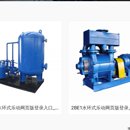
2BCS水环式乐动网页版登录入口_乐动(中国)机组