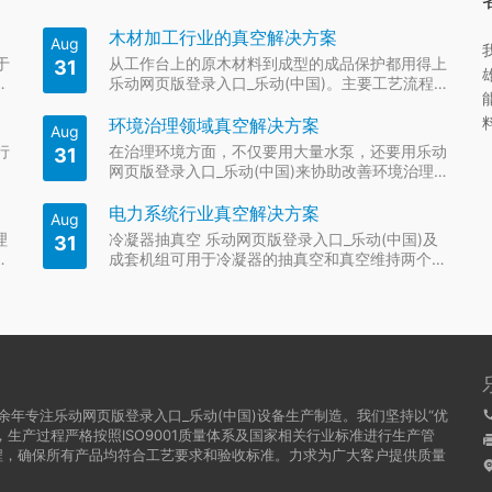
木材加工行业的真空解决方案
Aug
于
从工作台上的原木材料到成型的成品保护都用得上
31
下
乐动网页版登录入口_乐动(中国)。主要工艺流程如
型
下： 真空吸附固定 加工过程中需要对木材进行固
除
定，如果用机械方式进行固定可能会影响正常加工
环境治理领域真空解决方案
Aug
甚至损伤
行
在治理环境方面，不仅要用大量水泵，还要用乐动
31
其
网页版登录入口_乐动(中国)来协助改善环境治理。
去
包括不仅限于以下流程： 疏通管网 水环式乐动网
水
页版登录入口_乐动(中国)可以用来产生负压以输送
电力系统行业真空解决方案
Aug
下水道管网系统。 真空回收 使用水
理
冷凝器抽真空 乐动网页版登录入口_乐动(中国)及
31
成套机组可用于冷凝器的抽真空和真空维持两个过
质
程。抽真空阶段，在冷凝器内尚未引入蒸汽时的初
始抽真空，抽出冷凝器内的空气和其它不凝结气
体;真空维持
余年专注乐动网页版登录入口_乐动(中国)设备生产制造。我们坚持以“优
系，生产过程严格按照ISO9001质量体系及国家相关行业标准进行生产管
程，确保所有产品均符合工艺要求和验收标准。力求为广大客户提供质量